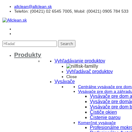
allclean@allclean.sk
Telefón
: (00421) 02 6545 7005, Mobil: (00421) 0905 784 533
Produkty
Vyhľadávanie produktov
Vyhľadávač produktov
Close
Vysávače
Centrálne vysávače pre dom
Vysávače pre dom a záhrad
Vysávače pre dom a
Vysávače pre domá
Vysávače pre dom b
Čističe okien
Čistenie parou
Komerčné vysávače
Profesionálne mokr