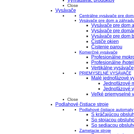
Vyhľadávač produktov
Close
Vysávače
Centrálne vysávače pre dom
Vysávače pre dom a záhrad
Vysávače pre dom a
Vysávače pre domá
Vysávače pre dom b
Čističe okien
Čistenie parou
Komerčné vysávače
Profesionálne mokr
Profesionálne /hote
Vertikálne vysávače
PRIEMYSELNÉ VYSÁVAČE
Malé jednofázové vy
Jednofázové m
Jednofázové v
Veľké priemyselné 
Close
Podlahové čistiace stroje
Podlahové čistiace automaty
S kráčajúcou obslu
So stojacou obsluh
So sediacou obsluh
Zametacie stroje