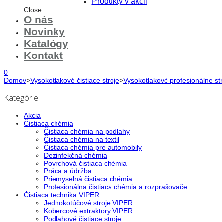
Produkty v akcii
Close
O nás
Novinky
Katalógy
Kontakt
0
Domov
>
Vysokotlakové čistiace stroje
>
Vysokotlakové profesionálne st
Kategórie
Akcia
Čistiaca chémia
Čistiaca chémia na podlahy
Čistiaca chémia na textil
Čistiaca chémia pre automobily
Dezinfekčná chémia
Povrchová čistiaca chémia
Práca a údržba
Priemyselná čistiaca chémia
Profesionálna čistiaca chémia a rozprašovače
Čistiaca technika VIPER
Jednokotúčové stroje VIPER
Kobercové extraktory VIPER
Podlahové čistiace stroje