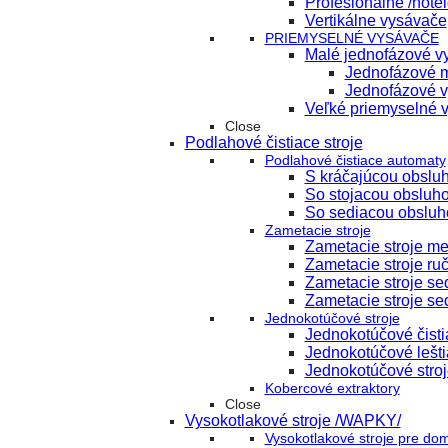
Profesionálne /hote
Vertikálne vysávače
PRIEMYSELNÉ VYSÁVAČE
Malé jednofázové vy
Jednofázové m
Jednofázové v
Veľké priemyselné 
Close
Podlahové čistiace stroje
Podlahové čistiace automaty
S kráčajúcou obslu
So stojacou obsluh
So sediacou obsluh
Zametacie stroje
Zametacie stroje m
Zametacie stroje ru
Zametacie stroje s
Zametacie stroje se
Jednokotúčové stroje
Jednokotúčové čisti
Jednokotúčové lešti
Jednokotúčové stroj
Kobercové extraktory
Close
Vysokotlakové stroje /WAPKY/
Vysokotlakové stroje pre do