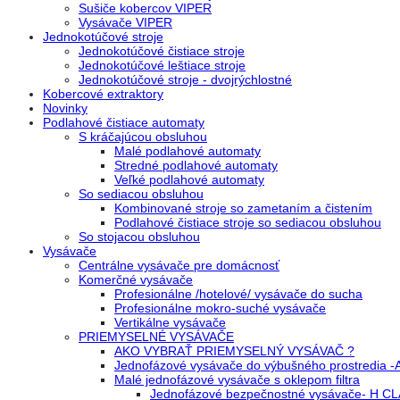
Sušiče kobercov VIPER
Vysávače VIPER
Jednokotúčové stroje
Jednokotúčové čistiace stroje
Jednokotúčové leštiace stroje
Jednokotúčové stroje - dvojrýchlostné
Kobercové extraktory
Novinky
Podlahové čistiace automaty
S kráčajúcou obsluhou
Malé podlahové automaty
Stredné podlahové automaty
Veľké podlahové automaty
So sediacou obsluhou
Kombinované stroje so zametaním a čistením
Podlahové čistiace stroje so sediacou obsluhou
So stojacou obsluhou
Vysávače
Centrálne vysávače pre domácnosť
Komerčné vysávače
Profesionálne /hotelové/ vysávače do sucha
Profesionálne mokro-suché vysávače
Vertikálne vysávače
PRIEMYSELNÉ VYSÁVAČE
AKO VYBRAŤ PRIEMYSELNÝ VYSÁVAČ ?
Jednofázové vysávače do výbušného prostredia 
Malé jednofázové vysávače s oklepom filtra
Jednofázové bezpečnostné vysávače- H C