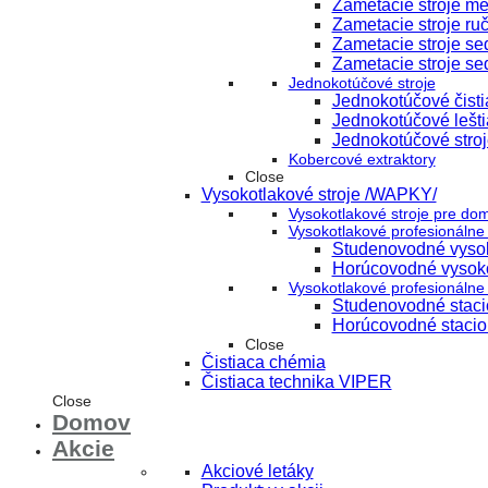
Zametacie stroje m
Zametacie stroje ru
Zametacie stroje s
Zametacie stroje se
Jednokotúčové stroje
Jednokotúčové čisti
Jednokotúčové lešti
Jednokotúčové stroj
Kobercové extraktory
Close
Vysokotlakové stroje /WAPKY/
Vysokotlakové stroje pre do
Vysokotlakové profesionálne 
Studenovodné vysok
Horúcovodné vysoko
Vysokotlakové profesionálne 
Studenovodné stacio
Horúcovodné stacion
Close
Čistiaca chémia
Čistiaca technika VIPER
Close
Domov
Akcie
Akciové letáky