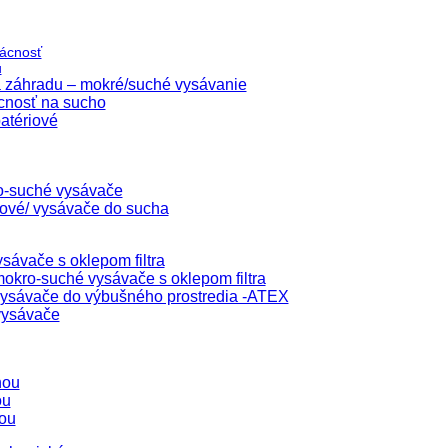
ácnosť
u
 záhradu – mokré/suché vysávanie
cnosť na sucho
atériové
o-suché vysávače
lové/ vysávače do sucha
sávače s oklepom filtra
okro-suché vysávače s oklepom filtra
ysávače do výbušného prostredia -ATEX
vysávače
hou
ou
ou