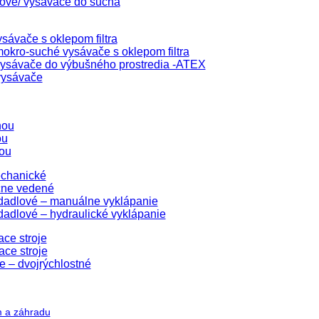
lové/ vysávače do sucha
sávače s oklepom filtra
okro-suché vysávače s oklepom filtra
ysávače do výbušného prostredia -ATEX
vysávače
hou
ou
ou
echanické
čne vedené
edadlové – manuálne vyklápanie
dadlové – hydraulické vyklápanie
ace stroje
ace stroje
e – dvojrýchlostné
m a záhradu