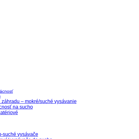
ácnosť
u
 záhradu – mokré/suché vysávanie
cnosť na sucho
atériové
o-suché vysávače