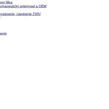
m filtra
farmaceutický priemysel a OEM
vysávanie, napájanie 230V
V
anie