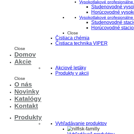
Vysokotlakové profesionálne 
Studenovodné vysok
Horúcovodné vysoko
Vysokotlakové profesionálne 
Studenovodné stacio
Horúcovodné stacion
Close
Čistiaca chémia
Čistiaca technika VIPER
Close
Domov
Akcie
Akciové letáky
Produkty v akcii
Close
O nás
Novinky
Katalógy
Kontakt
Produkty
Vyhľadávanie produktov