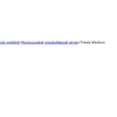
roje mobilné
>
Horúcovodné vysokotlakové stroje
>
Trieda Medium