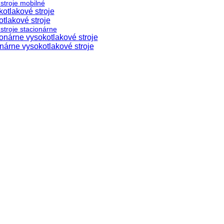
stroje mobilné
otlakové stroje
tlakové stroje
stroje stacionárne
nárne vysokotlakové stroje
árne vysokotlakové stroje