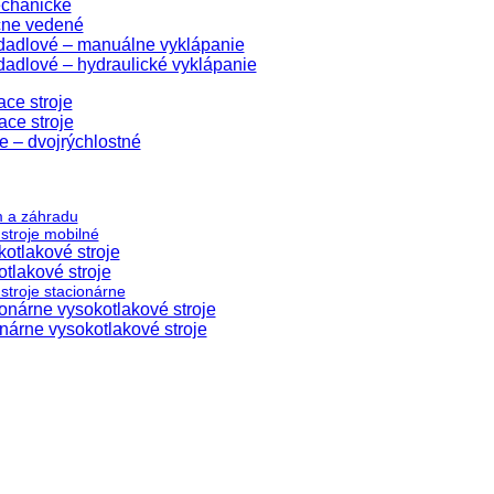
echanické
čne vedené
edadlové – manuálne vyklápanie
dadlové – hydraulické vyklápanie
ace stroje
ace stroje
e – dvojrýchlostné
m a záhradu
stroje mobilné
otlakové stroje
tlakové stroje
stroje stacionárne
nárne vysokotlakové stroje
árne vysokotlakové stroje