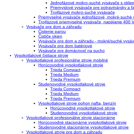
Jednofázové mokro-suché vysávače s oklepo
Priemyslové vysávače pre potravinársky a 
Trojfázové mokro-suché vysávače
Priemyselné vysávače jednofázové, mokré-suché 
Trojfázové priemyselné vysávače, napájanie 400 
Vysávače pre dom a záhradu
Čistenie parou
Čističe okien
Vysávače pre dom a záhradu - mokré/suché vysáv
Vysávače pre dom batériové
Vysávače pre domácnosť na sucho
Vysokotlakové čistiace stroje
Vysokotlakové profesionálne stroje mobilné
Horúcovodné vysokotlakové stroje
Trieda Compact
Trieda Medium
Trieda Premium
Studenovodné vysokotlakové stroje
Trieda Compact
Trieda Medium
Trieda Premium
Vysokotlakové stroje pohon nafta, benzín
Horúcovodné vysokotlakové stroje
Studenovodné vysokotlakové stroje
Vysokotlakové profesionálne stroje stacionárne
Horúcovodné stacionárne vysokotlakové stroje
Studenovodné stacionárne vysokotlakové stroje
Vysokotlakové stroje pre dom a záhradu