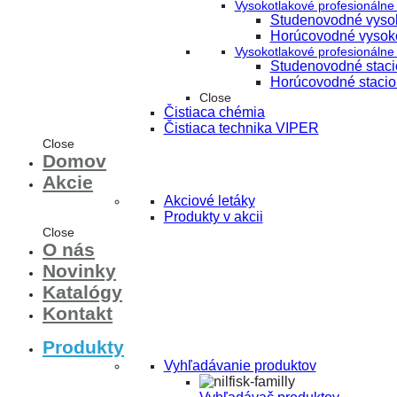
Vysokotlakové profesionálne 
Studenovodné vysok
Horúcovodné vysoko
Vysokotlakové profesionálne 
Studenovodné stacio
Horúcovodné stacion
Close
Čistiaca chémia
Čistiaca technika VIPER
Close
Domov
Akcie
Akciové letáky
Produkty v akcii
Close
O nás
Novinky
Katalógy
Kontakt
Produkty
Vyhľadávanie produktov