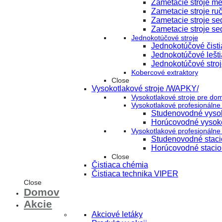
Zametacie stroje m
Zametacie stroje ru
Zametacie stroje s
Zametacie stroje se
Jednokotúčové stroje
Jednokotúčové čisti
Jednokotúčové lešti
Jednokotúčové stroj
Kobercové extraktory
Close
Vysokotlakové stroje /WAPKY/
Vysokotlakové stroje pre do
Vysokotlakové profesionálne 
Studenovodné vysok
Horúcovodné vysoko
Vysokotlakové profesionálne 
Studenovodné stacio
Horúcovodné stacion
Close
Čistiaca chémia
Čistiaca technika VIPER
Close
Domov
Akcie
Akciové letáky