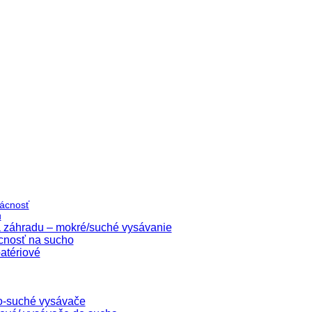
ácnosť
u
 záhradu – mokré/suché vysávanie
cnosť na sucho
atériové
o-suché vysávače