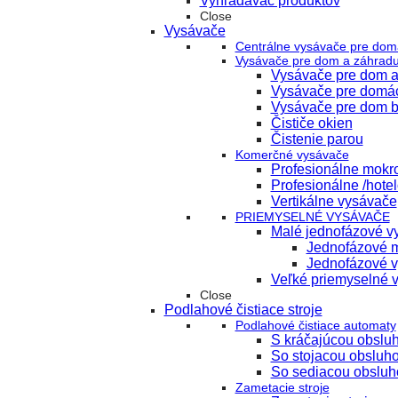
Vyhľadávač produktov
Close
Vysávače
Centrálne vysávače pre dom
Vysávače pre dom a záhrad
Vysávače pre dom a
Vysávače pre domá
Vysávače pre dom b
Čističe okien
Čistenie parou
Komerčné vysávače
Profesionálne mokr
Profesionálne /hote
Vertikálne vysávače
PRIEMYSELNÉ VYSÁVAČE
Malé jednofázové vy
Jednofázové m
Jednofázové v
Veľké priemyselné 
Close
Podlahové čistiace stroje
Podlahové čistiace automaty
S kráčajúcou obslu
So stojacou obsluh
So sediacou obsluh
Zametacie stroje