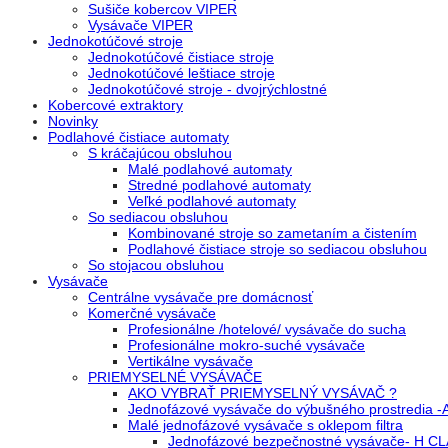
Sušiče kobercov VIPER
Vysávače VIPER
Jednokotúčové stroje
Jednokotúčové čistiace stroje
Jednokotúčové leštiace stroje
Jednokotúčové stroje - dvojrýchlostné
Kobercové extraktory
Novinky
Podlahové čistiace automaty
S kráčajúcou obsluhou
Malé podlahové automaty
Stredné podlahové automaty
Veľké podlahové automaty
So sediacou obsluhou
Kombinované stroje so zametaním a čistením
Podlahové čistiace stroje so sediacou obsluhou
So stojacou obsluhou
Vysávače
Centrálne vysávače pre domácnosť
Komerčné vysávače
Profesionálne /hotelové/ vysávače do sucha
Profesionálne mokro-suché vysávače
Vertikálne vysávače
PRIEMYSELNÉ VYSÁVAČE
AKO VYBRAŤ PRIEMYSELNÝ VYSÁVAČ ?
Jednofázové vysávače do výbušného prostredia 
Malé jednofázové vysávače s oklepom filtra
Jednofázové bezpečnostné vysávače- H C