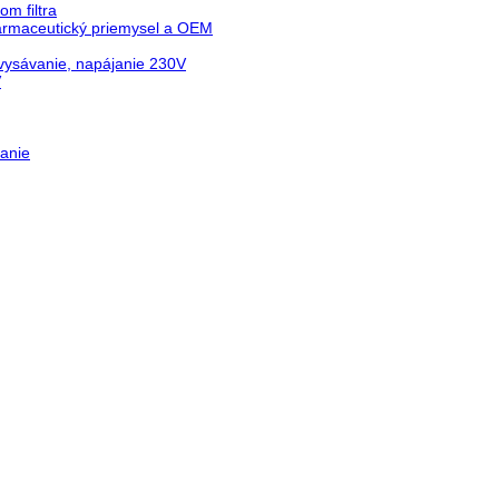
m filtra
farmaceutický priemysel a OEM
vysávanie, napájanie 230V
V
anie