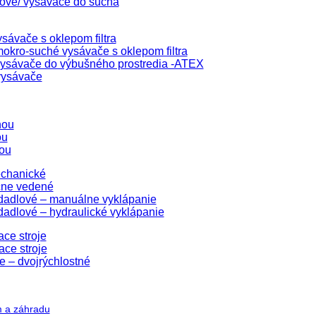
lové/ vysávače do sucha
sávače s oklepom filtra
okro-suché vysávače s oklepom filtra
ysávače do výbušného prostredia -ATEX
vysávače
hou
ou
ou
echanické
čne vedené
edadlové – manuálne vyklápanie
dadlové – hydraulické vyklápanie
ace stroje
ace stroje
e – dvojrýchlostné
m a záhradu