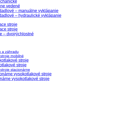
echanické
čne vedené
edadlové – manuálne vyklápanie
dadlové – hydraulické vyklápanie
ace stroje
ace stroje
e – dvojrýchlostné
m a záhradu
stroje mobilné
otlakové stroje
tlakové stroje
stroje stacionárne
nárne vysokotlakové stroje
árne vysokotlakové stroje