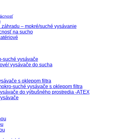
ácnosť
u
 záhradu – mokré/suché vysávanie
cnosť na sucho
atériové
o-suché vysávače
lové/ vysávače do sucha
sávače s oklepom filtra
okro-suché vysávače s oklepom filtra
ysávače do výbušného prostredia -ATEX
vysávače
hou
ou
ou