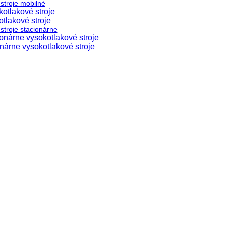
stroje mobilné
otlakové stroje
tlakové stroje
stroje stacionárne
nárne vysokotlakové stroje
árne vysokotlakové stroje