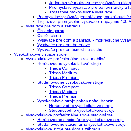
Jednofázové mokro-suché vysávače s oklepo
Priemyslové vysávače pre potravinársky a 
Trojfázové mokro-suché vysávače
Priemyselné vysávače jednofázové, mokré-suché 
Trojfázové priemyselné vysávače, napájanie 400 
Vysávače pre dom a záhradu
Čistenie parou
Čističe okien
Vysávače pre dom a záhradu - mokré/suché vysáv
Vysávače pre dom batériové
Vysávače pre domácnosť na sucho
Vysokotlakové čistiace stroje
Vysokotlakové profesionálne stroje mobilné
Horúcovodné vysokotlakové stroje
Trieda Compact
Trieda Medium
Trieda Premium
Studenovodné vysokotlakové stroje
Trieda Compact
Trieda Medium
Trieda Premium
Vysokotlakové stroje pohon nafta, benzín
Horúcovodné vysokotlakové stroje
Studenovodné vysokotlakové stroje
Vysokotlakové profesionálne stroje stacionárne
Horúcovodné stacionárne vysokotlakové stroje
Studenovodné stacionárne vysokotlakové stroje
Vysokotlakové stroje pre dom a záhradu