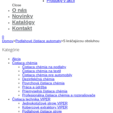
Produkty v akcii
Close
O nás
Novinky
Katalógy
Kontakt
0
Domov
>
Podlahové čistiace automaty
>
S kráčajúcou obsluhou
Kategórie
Akcia
Čistiaca chémia
Čistiaca chémia na podlahy
Čistiaca chémia na textil
Čistiaca chémia pre automobily
Dezinfekčná chémia
Povrchová čistiaca chémia
Práca a údržba
Priemyselná čistiaca chémia
Profesionálna čistiaca chémia a rozprašovače
Čistiaca technika VIPER
Jednokotúčové stroje VIPER
Kobercové extraktory VIPER
Podlahové čistiace stroje