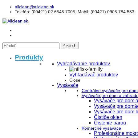
allclean@allclean.sk
Telefón
: (00421) 02 6545 7005, Mobil: (00421) 0905 784 533
Produkty
Vyhľadávanie produktov
Vyhľadávač produktov
Close
Vysávače
Centrálne vysávače pre dom
Vysávače pre dom a záhrad
Vysávače pre dom a
Vysávače pre domá
Vysávače pre dom b
Čističe okien
Čistenie parou
Komerčné vysávače
Profesionálne mokr