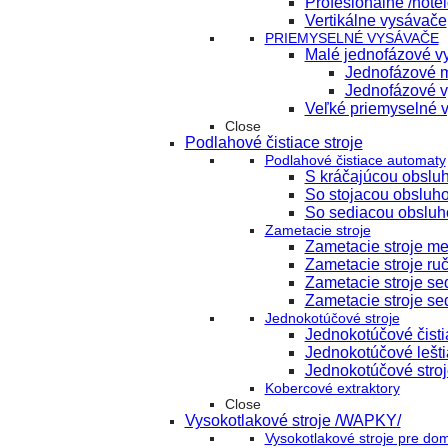
Profesionálne /hote
Vertikálne vysávače
PRIEMYSELNÉ VYSÁVAČE
Malé jednofázové vy
Jednofázové m
Jednofázové v
Veľké priemyselné 
Close
Podlahové čistiace stroje
Podlahové čistiace automaty
S kráčajúcou obslu
So stojacou obsluh
So sediacou obsluh
Zametacie stroje
Zametacie stroje m
Zametacie stroje ru
Zametacie stroje s
Zametacie stroje se
Jednokotúčové stroje
Jednokotúčové čisti
Jednokotúčové lešti
Jednokotúčové stroj
Kobercové extraktory
Close
Vysokotlakové stroje /WAPKY/
Vysokotlakové stroje pre do