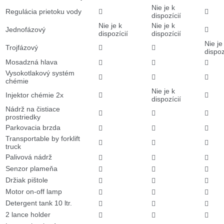
Nie je k
Regulácia prietoku vody


dispozícií
Nie je k
Nie je k
Jednofázový

dispozícií
dispozícií
Nie je
Trojfázový


dispoz
Mosadzná hlava



Vysokotlakový systém



chémie
Nie je k
Injektor chémie 2x


dispozícií
Nádrž na čistiace



prostriedky
Parkovacia brzda



Transportable by forklift



truck
Palivová nádrž



Senzor plameňa



Držiak pištole



Motor on-off lamp



Detergent tank 10 ltr.



2 lance holder


