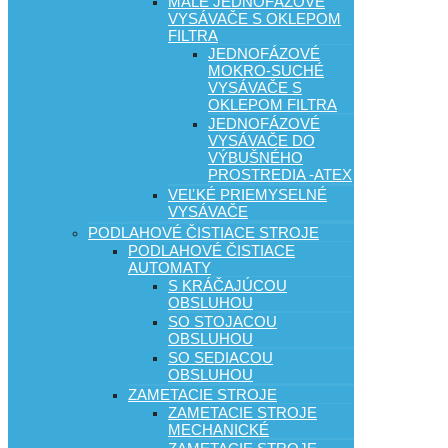
MALÉ JEDNOFÁZOVÉ
VYSÁVAČE S OKLEPOM
FILTRA
JEDNOFÁZOVÉ
MOKRO-SUCHÉ
VYSÁVAČE S
OKLEPOM FILTRA
JEDNOFÁZOVÉ
VYSÁVAČE DO
VÝBUŠNÉHO
PROSTREDIA -ATEX
VEĽKÉ PRIEMYSELNÉ
VYSÁVAČE
PODLAHOVÉ ČISTIACE STROJE
PODLAHOVÉ ČISTIACE
AUTOMATY
S KRÁČAJÚCOU
OBSLUHOU
SO STOJACOU
OBSLUHOU
SO SEDIACOU
OBSLUHOU
ZAMETACIE STROJE
ZAMETACIE STROJE
MECHANICKÉ