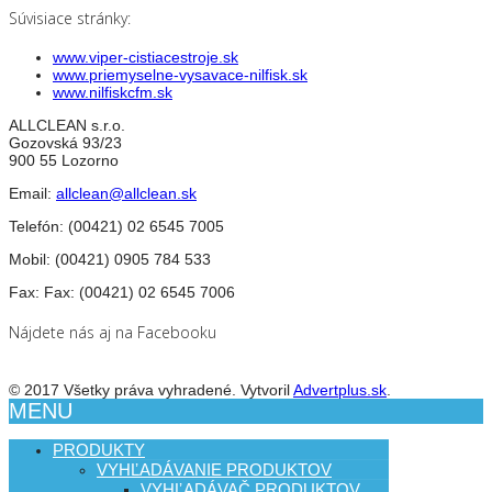
Súvisiace stránky:
www.viper-cistiacestroje.sk
www.priemyselne-vysavace-nilfisk.sk
www.nilfiskcfm.sk
ALLCLEAN s.r.o.
Gozovská 93/23
900 55 Lozorno
Email:
allclean@allclean.sk
Telefón:
(00421) 02 6545 7005
Mobil:
(00421) 0905 784 533
Fax:
Fax: (00421) 02 6545 7006
Nájdete nás aj na Facebooku
© 2017 Všetky práva vyhradené. Vytvoril
Advertplus.sk
.
MENU
PRODUKTY
VYHĽADÁVANIE PRODUKTOV
VYHĽADÁVAČ PRODUKTOV