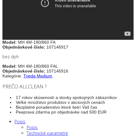
Model:
MH 4M-180/860 FA
Objednávkové číslo:
107146917
bez dph
Model:
MH 4M-180/860 FAL
Objednávkové číslo:
107146916
Kategórie:
Trieda Medium
.
PREČO ALLCLEAN ?
17 rokov skúseností a stovky spokojných zákazníkov
Veľké množstvo produktov v akciových cenách
Bezplatné poradenstvo ktoré šetrí Váš čas
Peeprava zdarma pri objednávke nad 500 EUR
Popis
Popis
Technické parametre