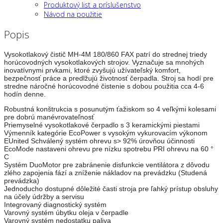
Produktový list a príslušenstvo
Návod na použitie
Popis
Vysokotlakový čistič MH-4M 180/860 FAX patrí do strednej triedy
horúcovodných vysokotlakových strojov. Vyznačuje sa mnohých
inovatívnymi prvkami, ktoré zvyšujú užívateľský komfort,
bezpečnosť práce a predlžujú životnosť čerpadla. Stroj sa hodí pre
stredne náročné horúcovodné čistenie s dobou použitia cca 4-6
hodín denne.
Robustná konštrukcia s posunutým ťažiskom so 4 veľkými kolesami
pre dobrú manévrovateľnosť
Priemyselné vysokotlakové čerpadlo s 3 keramickými piestami
Výmenník kategórie EcoPower s vysokým vykurovacím výkonom
EUnited Schválený systém ohrevu s> 92% úrovňou účinnosti
EcoMode nastaveni ohrevu pre nízku spotrebu PRI ohrevu na 60 °
C
Systém DuoMotor pre zabránenie disfunkcie ventilátora z dôvodu
zlého zapojenia fází a zníženie nákladov na prevádzku (Studená
prevádzka)
Jednoducho dostupné dôležité časti stroja pre ľahký prístup obsluhy
na účely údržby a servisu
Integrovaný diagnostický systém
Varovný systém úbytku oleja v čerpadle
Varovný systém nedostatku paliva