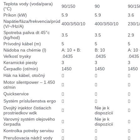
Teplota vody (voda/para)
90/150
90
90/15
(°C)
Príkon (kW)
5.9
5.9
3.6
Napätie/fáza/frekvencia/prúd
400/3/50/10
400/3/50/10
230/1
(V/~/Hz/A)
Spotreba paliva dt 45°c
3.5
3.5
2.9
(kg/hod)
Prívodný kábel (m)
5
5
5
Nádoba na chémie (l)
A: 10 + B:
B: 10
A: 10 
Veľkosť trysky
.0435
.0435
.0435
Keramické piesty
3
3
3
Čerpadlo (ot/min)
1450
1450
1450
Hák na kábel, otočný



Motor silentpower – 1.450



ot/min
Quickservice



Systém príslušenstva ergo



Dvojitý injektor čistiacich
Nie je k


prostriedkov wdk
dispozícií
Varovný systém olejového
Nie je k


čerpadla
dispozícií
Kontrolka potreby servisu



Prerušovacia nádrž vody


