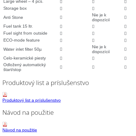
Large wheel – 4 pcs.



Storage box



Nie je k
Anti Stone


dispozícií
Fuel tank 15 ltr.



Fuel sight from outside



ECO-mode feature



Nie je k
Water inlet filter 50µ


dispozícií
Celo-keramické piesty



Odložený automatický



štart/stop
Produktový list a príslušenstvo
Produktový list a príslušenstvo
Návod na použitie
Návod na použitie