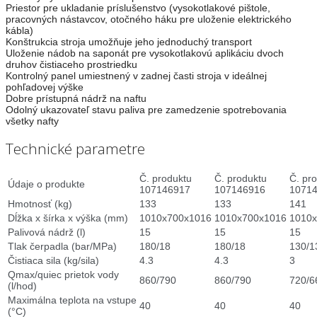
Priestor pre ukladanie príslušenstvo (vysokotlakové pištole,
pracovných nástavcov, otočného háku pre uloženie elektrického
kábla)
Konštrukcia stroja umožňuje jeho jednoduchý transport
Uloženie nádob na saponát pre vysokotlakovú aplikáciu dvoch
druhov čistiaceho prostriedku
Kontrolný panel umiestnený v zadnej časti stroja v ideálnej
pohľadovej výške
Dobre prístupná nádrž na naftu
Odolný ukazovateľ stavu paliva pre zamedzenie spotrebovania
všetky nafty
Technické parametre
Č. produktu
Č. produktu
Č. pr
Údaje o produkte
107146917
107146916
1071
Hmotnosť (kg)
133
133
141
Dĺžka x šírka x výška (mm)
1010x700x1016
1010x700x1016
1010
Palivová nádrž (l)
15
15
15
Tlak čerpadla (bar/MPa)
180/18
180/18
130/1
Čistiaca sila (kg/sila)
4.3
4.3
3
Qmax/quiec prietok vody
860/790
860/790
720/6
(l/hod)
Maximálna teplota na vstupe
40
40
40
(°C)