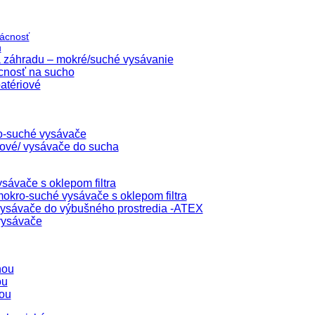
ácnosť
u
 záhradu – mokré/suché vysávanie
cnosť na sucho
atériové
o-suché vysávače
lové/ vysávače do sucha
sávače s oklepom filtra
okro-suché vysávače s oklepom filtra
ysávače do výbušného prostredia -ATEX
vysávače
hou
ou
ou