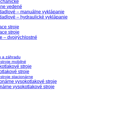
echanické
čne vedené
edadlové – manuálne vyklápanie
dadlové – hydraulické vyklápanie
ace stroje
ace stroje
e – dvojrýchlostné
m a záhradu
stroje mobilné
otlakové stroje
tlakové stroje
stroje stacionárne
nárne vysokotlakové stroje
árne vysokotlakové stroje