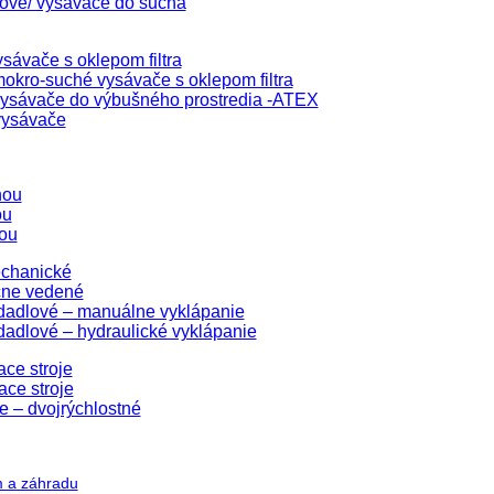
lové/ vysávače do sucha
sávače s oklepom filtra
okro-suché vysávače s oklepom filtra
ysávače do výbušného prostredia -ATEX
vysávače
hou
ou
ou
echanické
čne vedené
edadlové – manuálne vyklápanie
dadlové – hydraulické vyklápanie
ace stroje
ace stroje
e – dvojrýchlostné
m a záhradu