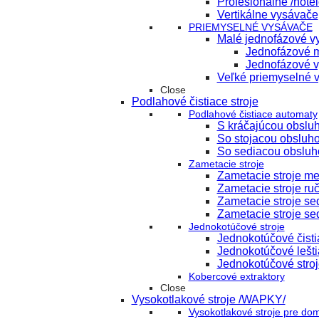
Profesionálne /hote
Vertikálne vysávače
PRIEMYSELNÉ VYSÁVAČE
Malé jednofázové vy
Jednofázové m
Jednofázové v
Veľké priemyselné 
Close
Podlahové čistiace stroje
Podlahové čistiace automaty
S kráčajúcou obslu
So stojacou obsluh
So sediacou obsluh
Zametacie stroje
Zametacie stroje m
Zametacie stroje ru
Zametacie stroje s
Zametacie stroje se
Jednokotúčové stroje
Jednokotúčové čisti
Jednokotúčové lešti
Jednokotúčové stroj
Kobercové extraktory
Close
Vysokotlakové stroje /WAPKY/
Vysokotlakové stroje pre do