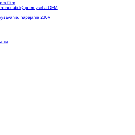
m filtra
farmaceutický priemysel a OEM
vysávanie, napájanie 230V
V
anie