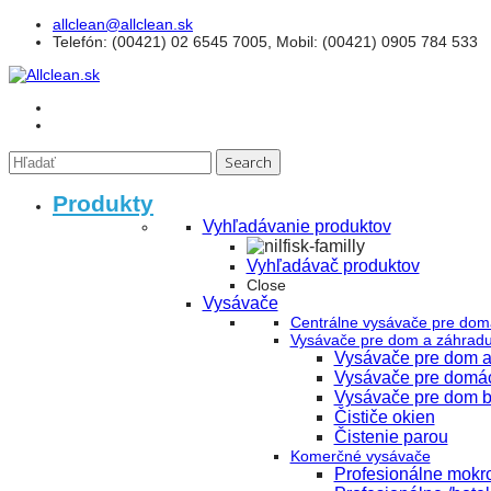
allclean@allclean.sk
Telefón
: (00421) 02 6545 7005, Mobil: (00421) 0905 784 533
Produkty
Vyhľadávanie produktov
Vyhľadávač produktov
Close
Vysávače
Centrálne vysávače pre dom
Vysávače pre dom a záhrad
Vysávače pre dom a
Vysávače pre domá
Vysávače pre dom b
Čističe okien
Čistenie parou
Komerčné vysávače
Profesionálne mokr