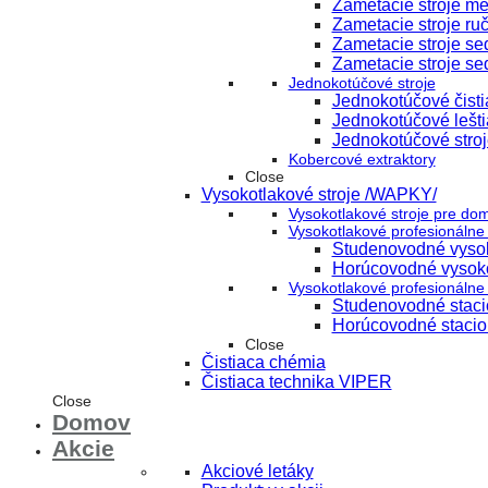
Zametacie stroje m
Zametacie stroje ru
Zametacie stroje s
Zametacie stroje se
Jednokotúčové stroje
Jednokotúčové čisti
Jednokotúčové lešti
Jednokotúčové stroj
Kobercové extraktory
Close
Vysokotlakové stroje /WAPKY/
Vysokotlakové stroje pre do
Vysokotlakové profesionálne 
Studenovodné vysok
Horúcovodné vysoko
Vysokotlakové profesionálne 
Studenovodné stacio
Horúcovodné stacion
Close
Čistiaca chémia
Čistiaca technika VIPER
Close
Domov
Akcie
Akciové letáky