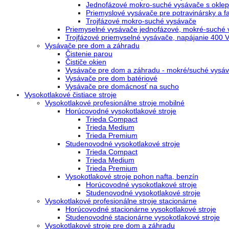
Jednofázové mokro-suché vysávače s oklepo
Priemyslové vysávače pre potravinársky a 
Trojfázové mokro-suché vysávače
Priemyselné vysávače jednofázové, mokré-suché 
Trojfázové priemyselné vysávače, napájanie 400 
Vysávače pre dom a záhradu
Čistenie parou
Čističe okien
Vysávače pre dom a záhradu - mokré/suché vysáv
Vysávače pre dom batériové
Vysávače pre domácnosť na sucho
Vysokotlakové čistiace stroje
Vysokotlakové profesionálne stroje mobilné
Horúcovodné vysokotlakové stroje
Trieda Compact
Trieda Medium
Trieda Premium
Studenovodné vysokotlakové stroje
Trieda Compact
Trieda Medium
Trieda Premium
Vysokotlakové stroje pohon nafta, benzín
Horúcovodné vysokotlakové stroje
Studenovodné vysokotlakové stroje
Vysokotlakové profesionálne stroje stacionárne
Horúcovodné stacionárne vysokotlakové stroje
Studenovodné stacionárne vysokotlakové stroje
Vysokotlakové stroje pre dom a záhradu