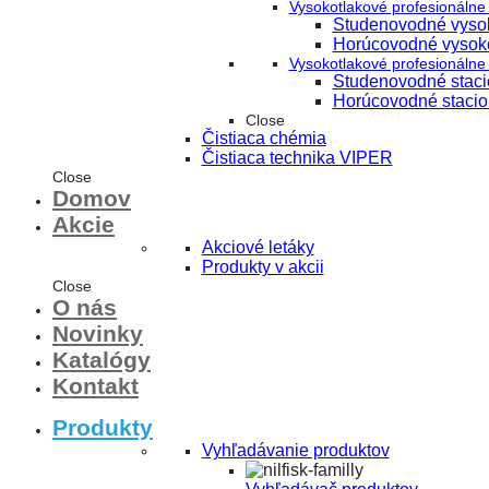
Vysokotlakové profesionálne 
Studenovodné vysok
Horúcovodné vysoko
Vysokotlakové profesionálne 
Studenovodné stacio
Horúcovodné stacion
Close
Čistiaca chémia
Čistiaca technika VIPER
Close
Domov
Akcie
Akciové letáky
Produkty v akcii
Close
O nás
Novinky
Katalógy
Kontakt
Produkty
Vyhľadávanie produktov