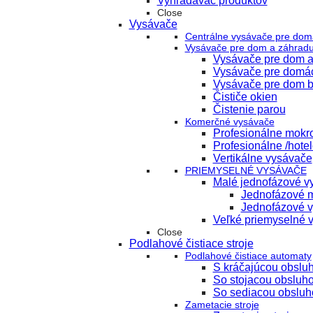
Vyhľadávač produktov
Close
Vysávače
Centrálne vysávače pre dom
Vysávače pre dom a záhrad
Vysávače pre dom a
Vysávače pre domá
Vysávače pre dom b
Čističe okien
Čistenie parou
Komerčné vysávače
Profesionálne mokr
Profesionálne /hote
Vertikálne vysávače
PRIEMYSELNÉ VYSÁVAČE
Malé jednofázové vy
Jednofázové m
Jednofázové v
Veľké priemyselné 
Close
Podlahové čistiace stroje
Podlahové čistiace automaty
S kráčajúcou obslu
So stojacou obsluh
So sediacou obsluh
Zametacie stroje