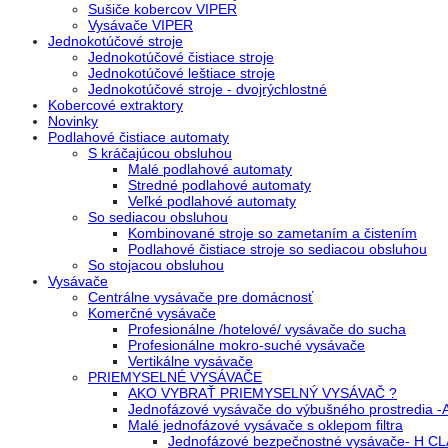
Sušiče kobercov VIPER
Vysávače VIPER
Jednokotúčové stroje
Jednokotúčové čistiace stroje
Jednokotúčové leštiace stroje
Jednokotúčové stroje - dvojrýchlostné
Kobercové extraktory
Novinky
Podlahové čistiace automaty
S kráčajúcou obsluhou
Malé podlahové automaty
Stredné podlahové automaty
Veľké podlahové automaty
So sediacou obsluhou
Kombinované stroje so zametaním a čistením
Podlahové čistiace stroje so sediacou obsluhou
So stojacou obsluhou
Vysávače
Centrálne vysávače pre domácnosť
Komerčné vysávače
Profesionálne /hotelové/ vysávače do sucha
Profesionálne mokro-suché vysávače
Vertikálne vysávače
PRIEMYSELNÉ VYSÁVAČE
AKO VYBRAŤ PRIEMYSELNÝ VYSÁVAČ ?
Jednofázové vysávače do výbušného prostredia 
Malé jednofázové vysávače s oklepom filtra
Jednofázové bezpečnostné vysávače- H C