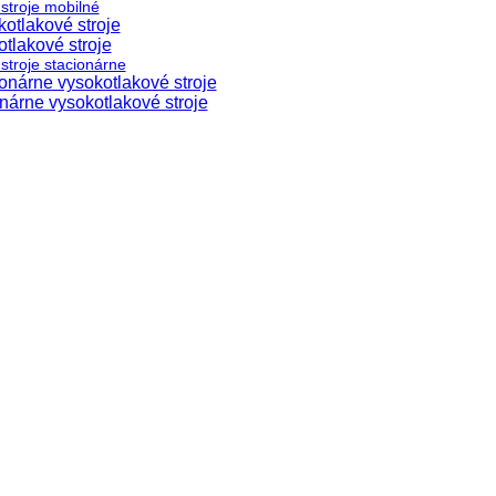
stroje mobilné
otlakové stroje
tlakové stroje
stroje stacionárne
nárne vysokotlakové stroje
árne vysokotlakové stroje