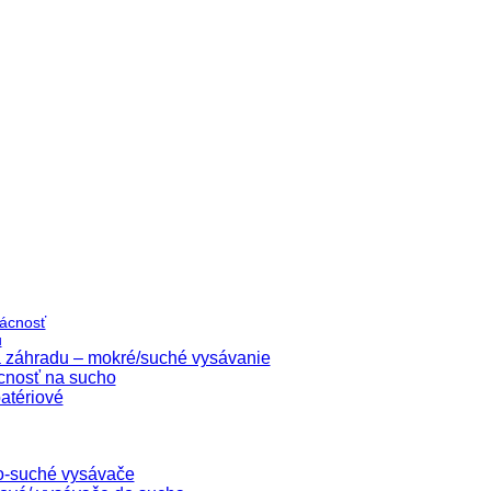
ácnosť
u
 záhradu – mokré/suché vysávanie
cnosť na sucho
atériové
o-suché vysávače