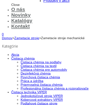
Produkty v akcii
Close
O nás
Novinky
Katalógy
Kontakt
0
Domov
>
Zametacie stroje
>
Zametacie stroje mechanické
Kategórie
Akcia
Čistiaca chémia
Čistiaca chémia na podlahy
Čistiaca chémia na textil
Čistiaca chémia pre automobily
Dezinfekčná chémia
Povrchová čistiaca chémia
Práca a údržba
Priemyselná čistiaca chémia
Profesionálna čistiaca chémia a rozprašovače
Čistiaca technika VIPER
Jednokotúčové stroje VIPER
Kobercové extraktory VIPER
Podlahové čistiace stroje