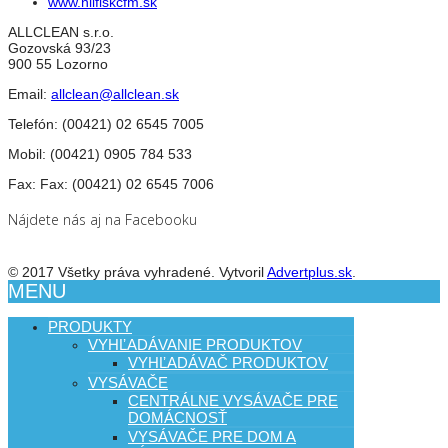
www.nilfiskcfm.sk
ALLCLEAN s.r.o.
Gozovská 93/23
900 55 Lozorno
Email:
allclean@allclean.sk
Telefón:
(00421) 02 6545 7005
Mobil:
(00421) 0905 784 533
Fax:
Fax: (00421) 02 6545 7006
Nájdete nás aj na Facebooku
© 2017 Všetky práva vyhradené. Vytvoril
Advertplus.sk
.
MENU
PRODUKTY
VYHĽADÁVANIE PRODUKTOV
VYHĽADÁVAČ PRODUKTOV
VYSÁVAČE
CENTRÁLNE VYSÁVAČE PRE
DOMÁCNOSŤ
VYSÁVAČE PRE DOM A