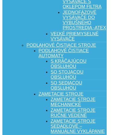
VYSÁVAČE S
OKLEPOM FILTRA
JEDNOFÁZOVÉ
VYSÁVAČE DO
VÝBUŠNÉHO
PROSTREDIA -ATEX
VEĽKÉ PRIEMYSELNÉ
VYSÁVAČE
PODLAHOVÉ ČISTIACE STROJE
PODLAHOVÉ ČISTIACE
AUTOMATY
S KRÁČAJÚCOU
OBSLUHOU
SO STOJACOU
OBSLUHOU
SO SEDIACOU
OBSLUHOU
ZAMETACIE STROJE
ZAMETACIE STROJE
MECHANICKÉ
ZAMETACIE STROJE
RUČNE VEDENÉ
ZAMETACIE STROJE
SEDADLOVÉ –
MANUÁLNE VYKLÁPANIE