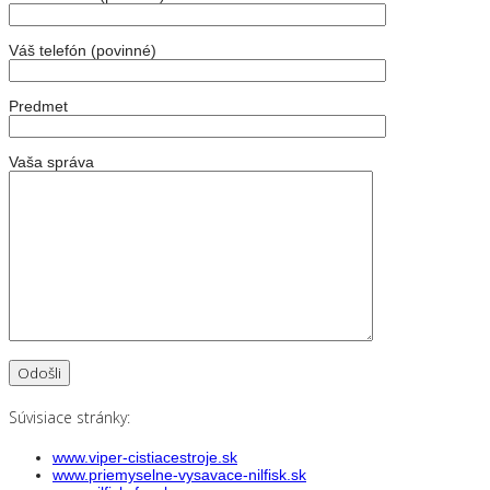
Váš telefón (povinné)
Predmet
Vaša správa
Súvisiace stránky:
www.viper-cistiacestroje.sk
www.priemyselne-vysavace-nilfisk.sk