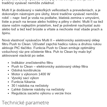
tradičný vysávač nemôže zvládnuť.
Multi II je dodávaný v niekoľkých veľkostiach a prevedeniach, a je
dokonalým nástrojom pre úlohy, ktoré tradične vysávač nemôže
robiť – napr. keď je voda na podlahe, blatistá zemina v umyvárni,
lístie a prach na terase alebo hobliny a piliny v dielni. Multi II sa tiež
stane vaším najlepším priateľom, keď je potrebné nachystať auto
alebo loď a tiež keď brúsite a vŕtate a nechcete mať všade prach a
špinu.
Nová vlastnosť vysávačov Multi II – elektronicky asistovaný oklep
filtru Push to Clean. Užívateľ zapchá hadicu rukou a druhou rukou
aktivuje PtC tlačítko. Funkcia Push to Clean emituje optimálny
vzduchový ráz pre očistenie filtra. Puh to Clean by malo byť
aktivované viackrát po sebe.
Indikátor znečisteného filtru
Push to Clean – elektronicky asistovaný oklep filtra
Odolná konštrukcia
Motor s výkonom 1400 W
Vysoký sací výkon
Funkcia fúkania
30 l nádoba na nečistoty
Ľahké čistenie nádoby na nečistoty
Regulácia sacieho výkonu u verzie Inox
Technické parametre