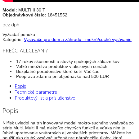
Model:
MULTI II 30 T
Objednávkové číslo:
18451552
bez dph
Vyžiadať ponuku
Kategórie:
Vysávače pre dom a záhradu - mokré/suché vysávanie
.
PREČO ALLCLEAN ?
17 rokov skúseností a stovky spokojných zákazníkov
Veľké množstvo produktov v akciových cenách
Bezplatné poradenstvo ktoré šetrí Váš čas
Peeprava zdarma pri objednávke nad 500 EUR
Popis
Technické parametre
Produktový list a príslušenstvo
Popis
Nilfisk uviedol na trh inovovaný model mokro-suchého vysávača zo
série Multi. Multi II má niekoľko chytrých funkcií a vďaka nim je
ľahké upratovanie vnútorných aj vonkajších priestorov. Môžete ho
použiť ako druhý vysávač určený pre náročnejšie úlohy, ktoré