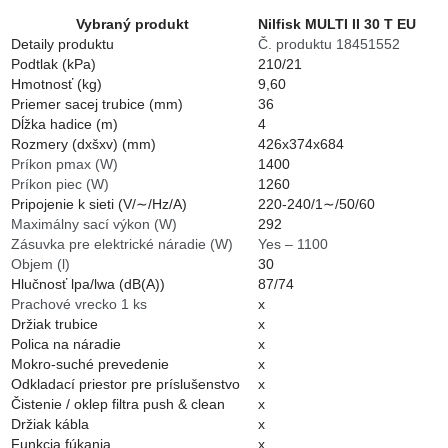
Vybraný produkt
Nilfisk MULTI II 30 T EU
Detaily produktu
Č. produktu 18451552
Podtlak (kPa)
210/21
Hmotnosť (kg)
9,60
Priemer sacej trubice (mm)
36
Dĺžka hadice (m)
4
Rozmery (dxšxv) (mm)
426x374x684
Príkon pmax (W)
1400
Príkon piec (W)
1260
Pripojenie k sieti (V/∼/Hz/A)
220-240/1∼/50/60
Maximálny sací výkon (W)
292
Zásuvka pre elektrické náradie (W)
Yes – 1100
Objem (l)
30
Hlučnosť lpa/lwa (dB(A))
87/74
Prachové vrecko 1 ks
x
Držiak trubice
x
Polica na náradie
x
Mokro-suché prevedenie
x
Odkladací priestor pre príslušenstvo
x
Čistenie / oklep filtra push & clean
x
Držiak kábla
x
Funkcia fúkania
x