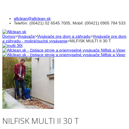
allclean@allclean.sk
Telefón
: (00421) 02 6545 7005, Mobil: (00421) 0905 784 533
Domov
>
Vysávače
>
Vysávače pre dom a záhradu
>
Vysávače pre dom
a záhradu - mokré/suché vysávanie
>
NILFISK MULTI II 30 T
NILFISK MULTI II 30 T