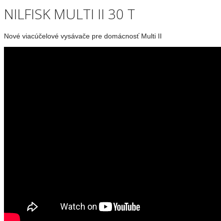
NILFISK MULTI II 30 T
Nové viacúčelové vysávače pre domácnosť Multi II