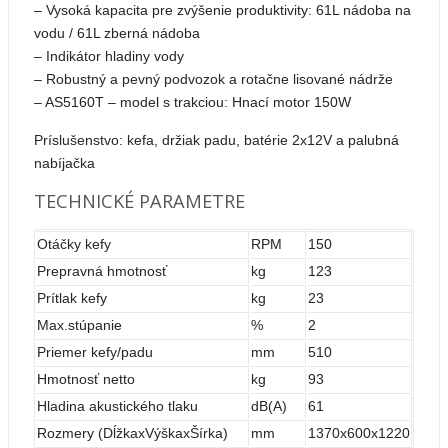
– Vysoká kapacita pre zvýšenie produktivity: 61L nádoba na
vodu / 61L zberná nádoba
– Indikátor hladiny vody
– Robustný a pevný podvozok a rotačne lisované nádrže
– AS5160T – model s trakciou: Hnací motor 150W
Príslušenstvo: kefa, držiak padu, batérie 2x12V a palubná
nabíjačka
TECHNICKÉ PARAMETRE
Otáčky kefy
RPM
150
Prepravná hmotnosť
kg
123
Prítlak kefy
kg
23
Max.stúpanie
%
2
Priemer kefy/padu
mm
510
Hmotnosť netto
kg
93
Hladina akustického tlaku
dB(A)
61
Rozmery (DĺžkaxVýškaxŠírka)
mm
1370x600x1220