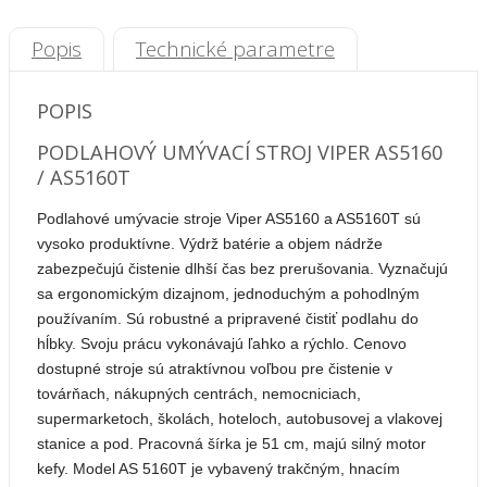
Popis
Technické parametre
POPIS
PODLAHOVÝ UMÝVACÍ STROJ VIPER AS5160
/ AS5160T
Podlahové umývacie stroje Viper AS5160 a AS5160T sú
vysoko produktívne. Výdrž batérie a objem nádrže
zabezpečujú čistenie dlhší čas bez prerušovania. Vyznačujú
sa ergonomickým dizajnom, jednoduchým a pohodlným
používaním. Sú robustné a pripravené čistiť podlahu do
hĺbky. Svoju prácu vykonávajú ľahko a rýchlo. Cenovo
dostupné stroje sú atraktívnou voľbou pre čistenie v
továrňach, nákupných centrách, nemocniciach,
supermarketoch, školách, hoteloch, autobusovej a vlakovej
stanice a pod. Pracovná šírka je 51 cm, majú silný motor
kefy. Model AS 5160T je vybavený trakčným, hnacím