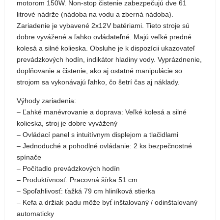
motorom 150W. Non-stop čistenie zabezpečujú dve 61
litrové nádrže (nádoba na vodu a zberná nádoba).
Zariadenie je vybavené 2x12V batériami. Tieto stroje sú
dobre vyvážené a ľahko ovládateľné. Majú veľké predné
kolesá a silné kolieska. Obsluhe je k dispozícii ukazovateľ
prevádzkových hodín, indikátor hladiny vody. Vyprázdnenie,
doplňovanie a čistenie, ako aj ostatné manipulácie so
strojom sa vykonávajú ľahko, čo šetrí čas aj náklady.
Výhody zariadenia:
– Ľahké manévrovanie a doprava: Veľké kolesá a silné
kolieska, stroj je dobre vyvážený
– Ovládací panel s intuitívnym displejom a tlačidlami
– Jednoduché a pohodlné ovládanie: 2 ks bezpečnostné
spínače
– Počítadlo prevádzkových hodín
– Produktívnosť: Pracovná šírka 51 cm
– Spoľahlivosť: ťažká 79 cm hliníková stierka
– Kefa a držiak padu môže byť inštalovaný / odinštalovaný
automaticky