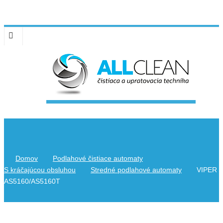
Domov
Podlahové čistiace automaty
S kráčajúcou obsluhou
Stredné podlahové automaty
VIPER
AS5160/AS5160T