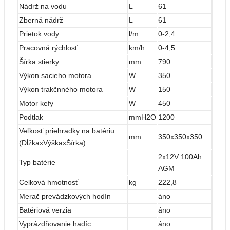
Nádrž na vodu
L
61
Zberná nádrž
L
61
Prietok vody
l/m
0-2,4
Pracovná rýchlosť
km/h
0-4,5
Šírka stierky
mm
790
Výkon sacieho motora
W
350
Výkon trakčnného motora
W
150
Motor kefy
W
450
Podtlak
mmH2O
1200
Veľkosť priehradky na batériu
mm
350x350x350
(DĺžkaxVýškaxŠírka)
2x12V 100Ah
Typ batérie
AGM
Celková hmotnosť
kg
222,8
Merač prevádzkových hodín
áno
Batériová verzia
áno
Vyprázdňovanie hadíc
áno