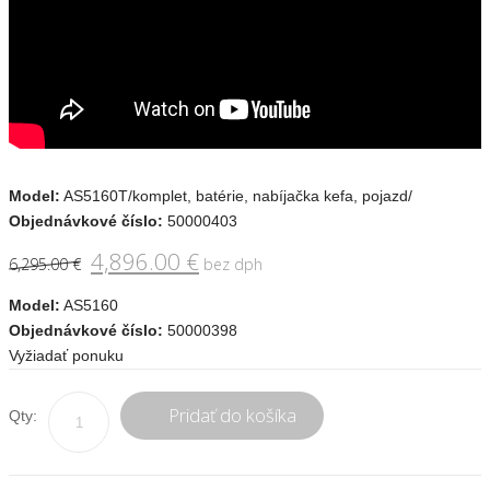
Model:
AS5160T/komplet, batérie, nabíjačka kefa, pojazd/
Objednávkové číslo:
50000403
4,896.00
€
6,295.00
€
bez dph
Model:
AS5160
Objednávkové číslo:
50000398
Vyžiadať ponuku
Pridať do košíka
Qty: