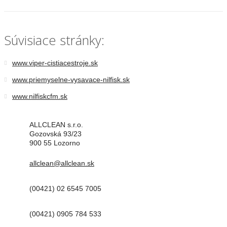
Súvisiace stránky:
www.viper-cistiacestroje.sk
www.priemyselne-vysavace-nilfisk.sk
www.nilfiskcfm.sk
ALLCLEAN s.r.o.
Gozovská 93/23
900 55 Lozorno
allclean@allclean.sk
(00421) 02 6545 7005
(00421) 0905 784 533