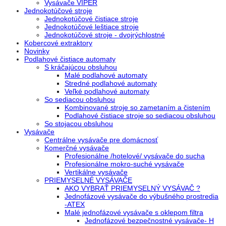
Vysávače VIPER
Jednokotúčové stroje
Jednokotúčové čistiace stroje
Jednokotúčové leštiace stroje
Jednokotúčové stroje - dvojrýchlostné
Kobercové extraktory
Novinky
Podlahové čistiace automaty
S kráčajúcou obsluhou
Malé podlahové automaty
Stredné podlahové automaty
Veľké podlahové automaty
So sediacou obsluhou
Kombinované stroje so zametaním a čistením
Podlahové čistiace stroje so sediacou obsluhou
So stojacou obsluhou
Vysávače
Centrálne vysávače pre domácnosť
Komerčné vysávače
Profesionálne /hotelové/ vysávače do sucha
Profesionálne mokro-suché vysávače
Vertikálne vysávače
PRIEMYSELNÉ VYSÁVAČE
AKO VYBRAŤ PRIEMYSELNÝ VYSÁVAČ ?
Jednofázové vysávače do výbušného prostredia
-ATEX
Malé jednofázové vysávače s oklepom filtra
Jednofázové bezpečnostné vysávače- H