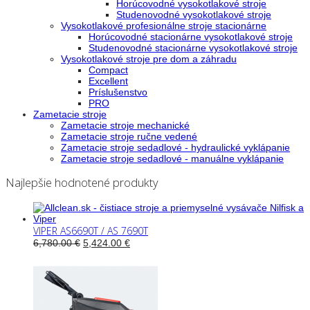
Horúcovodné vysokotlakové stroje
Studenovodné vysokotlakové stroje
Vysokotlakové profesionálne stroje stacionárne
Horúcovodné stacionárne vysokotlakové stroje
Studenovodné stacionárne vysokotlakové stroje
Vysokotlakové stroje pre dom a záhradu
Compact
Excellent
Príslušenstvo
PRO
Zametacie stroje
Zametacie stroje mechanické
Zametacie stroje ručne vedené
Zametacie stroje sedadlové - hydraulické vyklápanie
Zametacie stroje sedadlové - manuálne vyklápanie
Najlepšie hodnotené produkty
VIPER AS6690T / AS 7690T
6,780.00
€
5,424.00
€