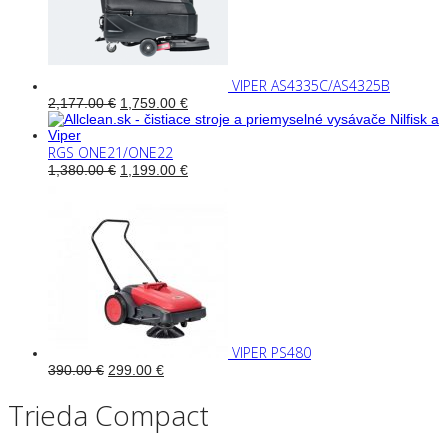
VIPER AS4335C/AS4325B
2,177.00
€
1,759.00
€
RGS ONE21/ONE22
1,380.00
€
1,199.00
€
VIPER PS480
390.00
€
299.00
€
Trieda Compact