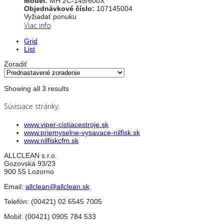
Model:
MH 2C-145/600X
Objednávkové číslo:
107145004
Vyžiadať ponuku
Viac info
Grid
List
Zoradiť
Showing all 3 results
Súvisiace stránky:
www.viper-cistiacestroje.sk
www.priemyselne-vysavace-nilfisk.sk
www.nilfiskcfm.sk
ALLCLEAN s.r.o.
Gozovská 93/23
900 55 Lozorno
Email:
allclean@allclean.sk
Telefón:
(00421) 02 6545 7005
Mobil:
(00421) 0905 784 533