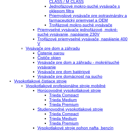
CLASS / M CLASS
Jednofázové mokro-suché vysávače s
oklepom filtra
Priemyslové vysávače pre potravinársky a
farmaceutický priemysel a OEM
Trojfázové mokro-suché vysávače
Priemyselné vysávače jednofázové, mokré-
suché vysávanie, napájanie 230V
Trojfázové priemyselné vysávače, napájanie 400
V
Vysávače pre dom a záhradu
Čistenie parou
Čističe okien
Vysávače pre dom a záhradu - mokré/suché
vysávanie
Vysávače pre dom batériové
Vysávače pre domácnosť na sucho
Vysokotlakové čistiace stroje
Vysokotlakové profesionálne stroje mobilné
Horúcovodné vysokotlakové stroje
Trieda Compact
Trieda Medium
Trieda Premium
Studenovodné vysokotlakové stroje
Trieda Compact
Trieda Medium
Trieda Premium
Vysokotlakové stroje pohon nafta, benzín