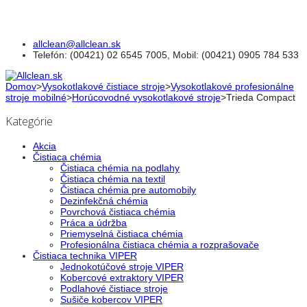
allclean@allclean.sk
Telefón
: (00421) 02 6545 7005, Mobil: (00421) 0905 784 533
Domov
>
Vysokotlakové čistiace stroje
>
Vysokotlakové profesionálne
stroje mobilné
>
Horúcovodné vysokotlakové stroje
>
Trieda Compact
Kategórie
Akcia
Čistiaca chémia
Čistiaca chémia na podlahy
Čistiaca chémia na textil
Čistiaca chémia pre automobily
Dezinfekčná chémia
Povrchová čistiaca chémia
Práca a údržba
Priemyselná čistiaca chémia
Profesionálna čistiaca chémia a rozprašovače
Čistiaca technika VIPER
Jednokotúčové stroje VIPER
Kobercové extraktory VIPER
Podlahové čistiace stroje
Sušiče kobercov VIPER