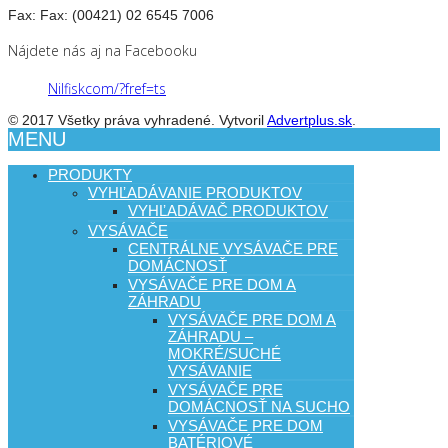
Fax:
Fax: (00421) 02 6545 7006
Nájdete nás aj na Facebooku
Nilfiskcom/?fref=ts
© 2017 Všetky práva vyhradené. Vytvoril
Advertplus.sk
.
MENU
PRODUKTY
VYHĽADÁVANIE PRODUKTOV
VYHĽADÁVAČ PRODUKTOV
VYSÁVAČE
CENTRÁLNE VYSÁVAČE PRE
DOMÁCNOSŤ
VYSÁVAČE PRE DOM A
ZÁHRADU
VYSÁVAČE PRE DOM A
ZÁHRADU –
MOKRÉ/SUCHÉ
VYSÁVANIE
VYSÁVAČE PRE
DOMÁCNOSŤ NA SUCHO
VYSÁVAČE PRE DOM
BATÉRIOVÉ